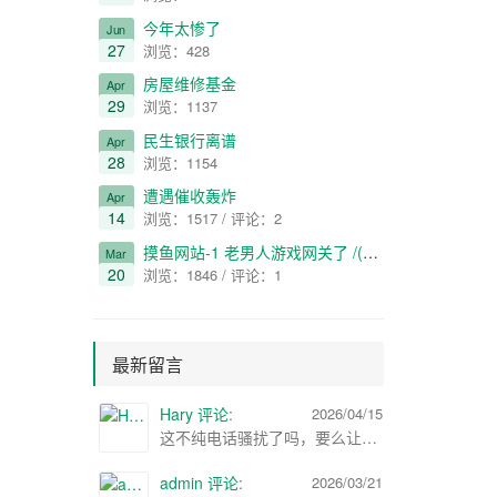
今年太惨了
Jun
27
浏览：428
房屋维修基金
Apr
29
浏览：1137
民生银行离谱
Apr
28
浏览：1154
遭遇催收轰炸
Apr
14
浏览：1517 / 评论：2
摸鱼网站-1 老男人游戏网关了 /(ㄒoㄒ)/~~
Mar
20
浏览：1846 / 评论：1
最新留言
Hary 评论
:
2026/04/15
这不纯电话骚扰了吗，要么让那个员工处理，要么报警处理
admin 评论
:
2026/03/21