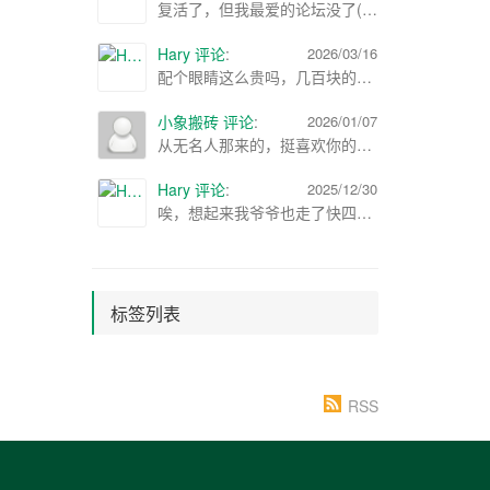
复活了，但我最爱的论坛没了(;´༎ຶД༎ຶ`)
Hary 评论
:
2026/03/16
配个眼睛这么贵吗，几百块的感觉都挺好了
小象搬砖 评论
:
2026/01/07
从无名人那来的，挺喜欢你的博客，可以加个友链吗? ：）
Hary 评论
:
2025/12/30
唉，想起来我爷爷也走了快四年了，22年春节的时候走的，那时候查的正严，不想火化，就晚上偷偷埋了，也没办仪式
标签列表
RSS