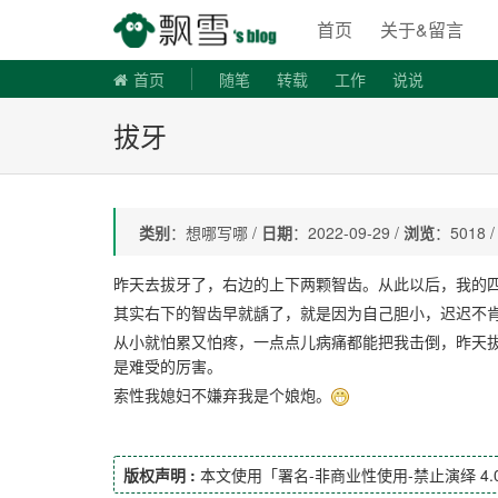
飘雪博客
首页
关于&留言
首页
随笔
转载
工作
说说
拔牙
类别
：想哪写哪 /
日期
：2022-09-29 /
浏览
：5018 
昨天去拔牙了，右边的上下两颗智齿。从此以后，我的
其实右下的智齿早就龋了，就是因为自己胆小，迟迟不
从小就怕累又怕疼，一点点儿病痛都能把我击倒，昨天
是难受的厉害。
索性我媳妇不嫌弃我是个娘炮。
版权声明 :
本文使用「署名-非商业性使用-禁止演绎 4