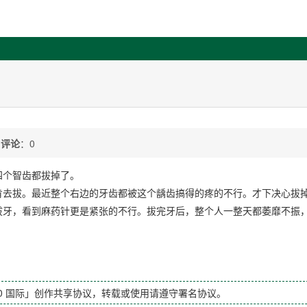
/
评论
：0
四个智齿都拔掉了。
肯去拔。最近整个右边的牙齿都被这个龋齿搞得的疼的不行。才下决心拔
拔牙，看到麻药针更是紧张的不行。拔完牙后，整个人一整天都萎靡不振
.0 国际」创作共享协议，转载或使用请遵守署名协议。