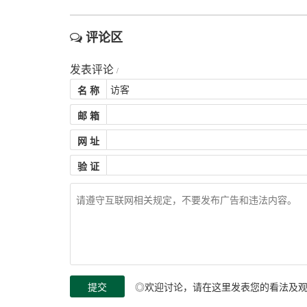
评论区
发表评论
/
名 称
邮 箱
网 址
验 证
◎欢迎讨论，请在这里发表您的看法及