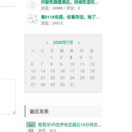
间歇性踌躇满志，持续性混吃等死
浏览：24966 / 评论：2
看5118有感，权重异动，除了大站就是色流了
浏览：24012
«
2026年7月
»
一
二
三
四
五
六
日
1
2
3
4
5
6
7
8
9
10
11
12
13
14
15
16
17
18
19
20
21
22
23
24
25
26
27
28
29
30
31
最近发表
葡萄牙VS克罗地亚最后10分钟加时给我看哭了
Jul
03
浏览：313