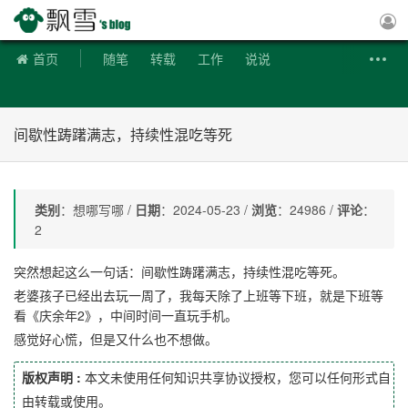
飘雪博客
首页
随笔
转载
工作
说说
间歇性踌躇满志，持续性混吃等死
类别
：想哪写哪 /
日期
：2024-05-23 /
浏览
：24986 /
评论
：
2
突然想起这么一句话：间歇性踌躇满志，持续性混吃等死。
老婆孩子已经出去玩一周了，我每天除了上班等下班，就是下班等
看《庆余年2》，中间时间一直玩手机。
感觉好心慌，但是又什么也不想做。
版权声明 :
本文未使用任何知识共享协议授权，您可以任何形式自
由转载或使用。