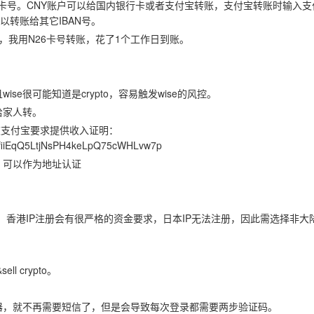
行卡卡号。CNY账户可以给国内银行卡或者支付宝转账，支付宝转账时输入
以转账给其它IBAN号。
到激活，我用N26卡号转账，花了1个工作日到账。
se很可能知道是crypto，容易触发wise的风控。
给家人转。
Y，被支付宝要求提供收入证明：
CTefiiEqQ5LtjNsPH4keLpQ75cWHLvw7p
，可以作为地址认证
国内和国际电汇。香港IP注册会有很严格的资金要求，日本IP无法注册，因此需选择非
l crypto。
器，就不再需要短信了，但是会导致每次登录都需要两步验证码。