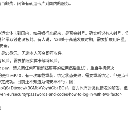
两百邮费，闲鱼有转运卡片到国内的服务。
转运实体卡到国内，如果银行查起来，是否会封号。确实听说有人封号，
说经常取钱也没被封。有人说，N26处于高速发展时期，需要扩展用户量
更安全。
，是25欧元，无需本人签名即可收件。
有风险，需要拍照实体卡解除风险。
le pay，请关闭任何可能遮挡屏幕的应用然后重试”，重启手机解决
定的是红米K40，有一次卸载重装，绑定状态失效，需要重新绑定，但是点
系统，绑定成功。目前还不知道为何安卓不行，图：
JuUAYsg4sz8pQS1DttcqewkBCMbVYoyhtGb1BGsf。官方也有对类似情况的解答
curity/passwords-and-codes/how-to-log-in-with-two-factor-
常