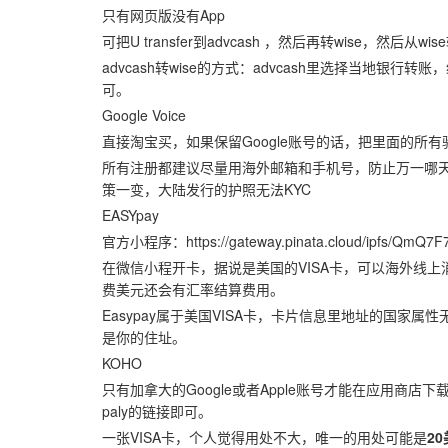
只有网页版没有App
可把U transfer到advcash ，然后再转wise，然后从
advcash转wise的方式：advcash里选择当地银
可。
Google Voice
直接淘宝买，如果保留Google账号的话，把里面的所
所有注册都建议尽量用海外邮箱和手机号，防止万一哪
策一变，大陆发行的护照无法KYC
EASYpay
官方小程序：https://gateway.pinata.cloud/ipfs/QmQ7
在微信小程开卡，据说是美国的VISA卡，可以海外线上
费美元还会有汇率结算费用。
Easypay属于美国VISA卡，卡片信息里地址的国
是你的住址。
KOHO
只有加拿大的Google或者Apple账号才能在应用商店下载Ap
paly的链接即可。
一张VISA卡，个人觉得用处不大，唯一的用处可能是
2