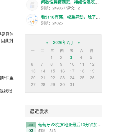
间歇性踌躇满志，持续性混吃等死
浏览：24986 / 评论：2
看5118有感，权重异动，除了大站就是色流了
浏览：24025
但是具体
，因此封
«
2026年7月
»
一
二
三
四
五
六
日
1
2
3
4
5
6
7
8
9
10
11
12
13
14
15
16
17
18
19
击邮件里
20
21
22
23
24
25
26
27
28
29
30
31
，但是我根
最近发表
葡萄牙VS克罗地亚最后10分钟加时给我看哭了
Jul
03
浏览：313