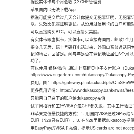
据说实体卡每个月会收取2 CHF管理费
苹果国内ID无法下载App
据说可能提交后过几天会让你提交无犯罪证明，无犯罪
以，失效比犯罪证明更长。从没用过信用卡的白户可能
可以直接购买BTC，可以直接买美股。
有实体卡跟虚拟卡，实体卡可以直接寄国内，邮政1个月，
提交几天后，瑞士号码打电话过来，外国口音普通话问为
记的地址，回答是。问每年是否在登记地址居住6个月
功了。
可以使用 银联/微信 ,通过 杜高斯贝电子支付账户（Dukas
https://www.sugarforex.com/dukascopy/Dukascopy-Pa
费用，图：https://gateway.pinata.cloud/ipfs/QmSHe
更多费用详情：https://www.dukascopy.bank/swiss/fees-l
只能用自己名下的账户给dukascopy充值
试了用招行和工行VISA充值CHF都失败，其中工行验
非苹果充值最快捷的方式：1. 用国内VISA通过GPay给N
EUR（N26只有EUR），3. 在N26里根据dukasco
用EasyPay的VISA卡充值，提示US cards are not accep