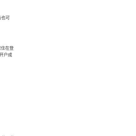
告也可
居住在登
开户成