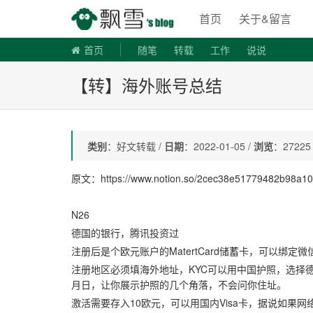
飘雪博客
首页
关于&留言
首页
随笔
转载
工作
说说
【转】海外账号总结
类别
：好文转载 /
日期
：2022-01-05 /
浏览
：27225
原文：https://www.notion.so/2cec38e51779482b98a1
N26
德国的银行，腾讯投资过
注册后是个欧元账户的MatertCard储蓄卡，可以绑
注册地区必须填海外地址，KYC可以用中国护照，选择
月日，让你展示护照的几个角落，不会问你住址。
激活需要存入10欧元，可以用国内Visa卡，据说如果网络I