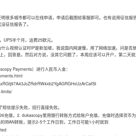
证明很多城市都可以在线申请，申请后截图给客服即可。也有说用征信报
就没征信报告了。
UPS半个月，运费25欧元。
什么视频认证时IP是新加坡，我说国内网速慢，用了网络加速。问是否
以上，回答是。然后对方说，没其它问题了，本周应该可以开户，第二天就
copy Payments）进行人民币入金：
yments.html
WAxRGtj97A43JcZRdrRW4xb2YgAGRGHxUzArCafSt
imits/
证了短信提示失败，招行直接失败。
26充值，2. dukascopy里用银行转账方式给账户充值，充值时选择货币为
py提供的IBAN转账，提示2-5个工作日到，工作日可能1小时就到
ted