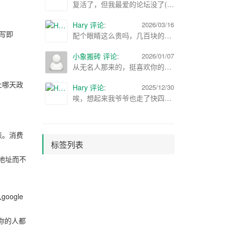
复活了，但我最爱的论坛没了(;´༎ຶД༎ຶ`)
Hary 评论
:
2026/03/16
填写即
配个眼睛这么贵吗，几百块的感觉都挺好了
小象搬砖 评论
:
2026/01/07
从无名人那来的，挺喜欢你的博客，可以加个友链吗? ：）
止哪天政
Hary 评论
:
2025/12/30
唉，想起来我爷爷也走了快四年了，22年春节的时候走的，那时候查的正严，不想火化，就晚上偷偷埋了，也没办仪式
张。消费
标签列表
的地址而不
oogle
你的人都