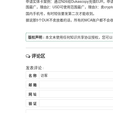
申请实体卡案例：通过N26给Dukascopy充值EUR，
围最广，理由2：USD可使用范围最广，理由3：卖cryp
国内手机号，有时短信要发第二次才能收到。
据说那5个DUK不卖放着的话，所有的MCA账户都不会
版权声明 :
本文未使用任何知识共享协议授权，您可以
评论区
发表评论
/
名 称
邮 箱
网 址
验 证