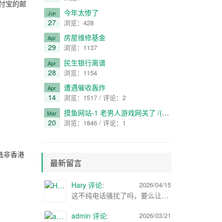
支付宝的邮
今年太惨了
Jun
27
浏览：428
房屋维修基金
Apr
29
浏览：1137
民生银行离谱
Apr
28
浏览：1154
遭遇催收轰炸
Apr
14
浏览：1517 / 评论：2
摸鱼网站-1 老男人游戏网关了 /(ㄒoㄒ)/~~
Mar
20
浏览：1846 / 评论：1
大陆非香港
最新留言
Hary 评论
:
2026/04/15
这不纯电话骚扰了吗，要么让那个员工处理，要么报警处理
admin 评论
:
2026/03/21