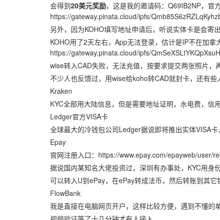
会得到
20美元奖励
，这是我的邀请码：Q69IB2NP，
https://gateway.pinata.cloud/ipfs/Qmb85S6zRZLq
另外，因为KOHO填写地址申请后，听说实体卡是会寄
KOHO用了2天左右，App无法登录，估计是IP不在
https://gateway.pinata.cloud/ipfs/QmSeXSLtYKQ
wise转入CAD失败，无法充值，按要求提交两张照片
不少人也反馈过，用wise给koho转CAD就封卡，还有
Kraken
KYC全部用大陆信息，但是需要地址证明，水电费，信
Ledger官方VISA卡
全球最大的冷钱包公司Ledger据说即将推出实体VISA卡，这是预约链接：
Epay
官网注册入口：https://www.epay.com/epayweb/user/reg
据说国内某知名大佬投资过，深圳有办事处，KYC用身
可以转入U到ePay，在ePay转成法币，然后转账到其
FlowBank
我是直接在电脑网页开户，这样比较方便，遇到不懂的
视频验证等了十几分钟才有人接入。