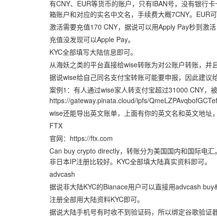
有CNY、EUR等货币的账户，只有IBAN号，没有银
箱账户和对应的实名中文名，手续费大概7CNY。EUR可
激活需要充值170 CNY，据说可以用Apply Pay秒
充值没发现可以Apple Pay。
KYC全部填写大陆信息即可。
从海妖之类的平台直接给wise转账为对公账户转账，并且wi
据说wise给自己同名支付宝转账可能要申报，因此建议
案例1：有人通过wise家人转支付宝超过31000 CN
https://gateway.pinata.cloud/ipfs/QmeLZPAvqbofG
wise还能导出英文账单，上面有你的英文名和英文地址
FTX
官网：https://ftx.com
Can buy crypto directly，转账分为美国
非日本IP注册比较好。KYC全部填大陆真实资料即可。
advcash
据说非大陆KYC的Bianace用户可以直接用advcash buy&sel
注册全部用大陆资料KYC即可。
据说大陆手机号有时收不到验证码，所以绑定谷歌验证