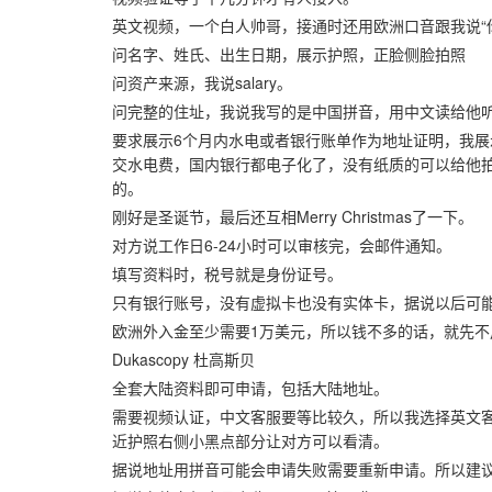
英文视频，一个白人帅哥，接通时还用欧洲口音跟我说“
问名字、姓氏、出生日期，展示护照，正脸侧脸拍照
问资产来源，我说salary。
问完整的住址，我说我写的是中国拼音，用中文读给他
要求展示6个月内水电或者银行账单作为地址证明，我展
交水电费，国内银行都电子化了，没有纸质的可以给他拍，
的。
刚好是圣诞节，最后还互相Merry Christmas了一下。
对方说工作日6-24小时可以审核完，会邮件通知。
填写资料时，税号就是身份证号。
只有银行账号，没有虚拟卡也没有实体卡，据说以后可
欧洲外入金至少需要1万美元，所以钱不多的话，就先不
Dukascopy 杜高斯贝
全套大陆资料即可申请，包括大陆地址。
需要视频认证，中文客服要等比较久，所以我选择英文
近护照右侧小黑点部分让对方可以看清。
据说地址用拼音可能会申请失败需要重新申请。所以建