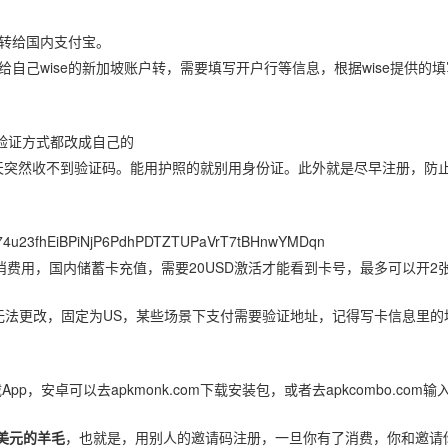
wise转给国内支付宝。
行转账，给自己wise的新加坡账户转，需要填写开户行等信息，根据wise提供的
有验证方式都改成自己的
天突然收不到验证码。能用护照的就别用身份证。此外就是尽早注册，防
F74u23fhEiBPiNjP6PdhPDTZTUPaVrT7tBHnwYMDqn
消费用，国内储蓄卡充值，需要20USD激活才能看到卡号，最多可以开2
家属性无法更改，固定为US，某些场景下支付需要验证地址，记得写卡信息里
p，安卓可以去apkmonk.com下载安装包，或者去apkcombo.com输入g
0美元的羊毛
，也就是，用别人的邀请码注册，一旦你有了消费，你和邀请