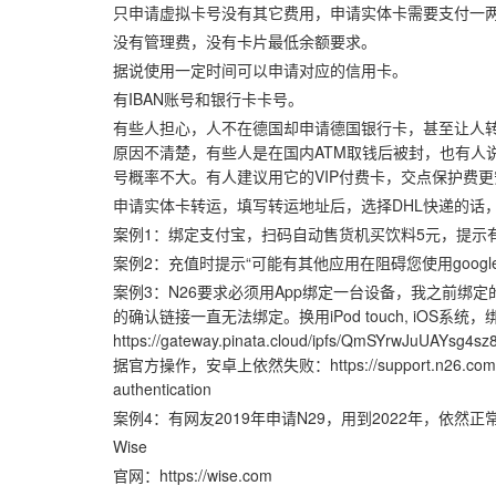
只申请虚拟卡号没有其它费用，申请实体卡需要支付一
没有管理费，没有卡片最低余额要求。
据说使用一定时间可以申请对应的信用卡。
有IBAN账号和银行卡卡号。
有些人担心，人不在德国却申请德国银行卡，甚至让人
原因不清楚，有些人是在国内ATM取钱后被封，也有人
号概率不大。有人建议用它的VIP付费卡，交点保护费
申请实体卡转运，填写转运地址后，选择DHL快递的话
案例1：绑定支付宝，扫码自动售货机买饮料5元，提示
案例2：充值时提示“可能有其他应用在阻碍您使用goog
案例3：N26要求必须用App绑定一台设备，我之前绑
的确认链接一直无法绑定。换用iPod touch, iOS
https://gateway.pinata.cloud/ipfs/QmSYrw
据官方操作，安卓上依然失败：https://support.n26.com/en-eu/se
authentication
案例4：有网友2019年申请N29，用到2022年，依然正
Wise
官网：https://wise.com