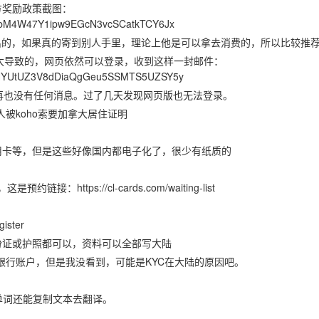
官方奖励政策截图：
KyhzbM4W47Y1ipw9EGcN3vcSCatkTCY6Jx
出的，如果真的寄到别人手里，理论上他是可以拿去消费的，所以比较推荐
加拿大导致的，网页依然可以登录，收到这样一封邮件：
pXsuHYUtUZ3V8dDiaQgGeu5SSMTS5UZSY5y
，再也没有任何消息。过了几天发现网页版也无法登录。
些人被koho索要加拿大居住证明
用卡等，但是这些好像国内都电子化了，很少有纸质的
https://cl-cards.com/waiting-list
ister
份证或护照都可以，资料可以全部写大陆
它银行账户，但是我没看到，可能是KYC在大陆的原因吧。
单词还能复制文本去翻译。