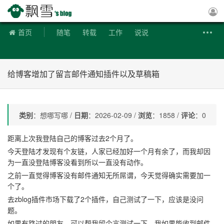
飘雪博客
首页
随笔
转载
工作
说说
给博客增加了留言邮件通知插件以及草稿箱
类别
：想哪写哪 /
日期
：2026-02-09 /
浏览
：1858 /
评论
：0
距离上次我登陆自己的博客过去2个月了。
今天登陆才发现有个友链，人家已经加好一个月有余了，而我却因
为一直没登陆博客没看到所以一直没有动作。
之前一直觉得博客没有邮件通知无所屌谓，今天觉得确实需要加一
个了。
去zblog插件市场下载了2个插件，自己测试了一下，应该是没问
题。
如果有路过的朋友，可以帮我留个言测试一下，我如果能收到邮件