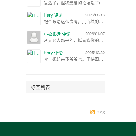
复活了，但我最爱的论坛没了(;´༎ຶД༎ຶ`)
Hary 评论
:
2026/03/16
配个眼睛这么贵吗，几百块的感觉都挺好了
小象搬砖 评论
:
2026/01/07
从无名人那来的，挺喜欢你的博客，可以加个友链吗? ：）
Hary 评论
:
2025/12/30
唉，想起来我爷爷也走了快四年了，22年春节的时候走的，那时候查的正严，不想火化，就晚上偷偷埋了，也没办仪式
标签列表
RSS