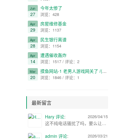
今年太惨了
Jun
27
浏览：428
房屋维修基金
Apr
29
浏览：1137
民生银行离谱
Apr
28
浏览：1154
遭遇催收轰炸
Apr
14
浏览：1517 / 评论：2
摸鱼网站-1 老男人游戏网关了 /(ㄒoㄒ)/~~
Mar
20
浏览：1846 / 评论：1
最新留言
Hary 评论
:
2026/04/15
这不纯电话骚扰了吗，要么让那个员工处理，要么报警处理
admin 评论
:
2026/03/21