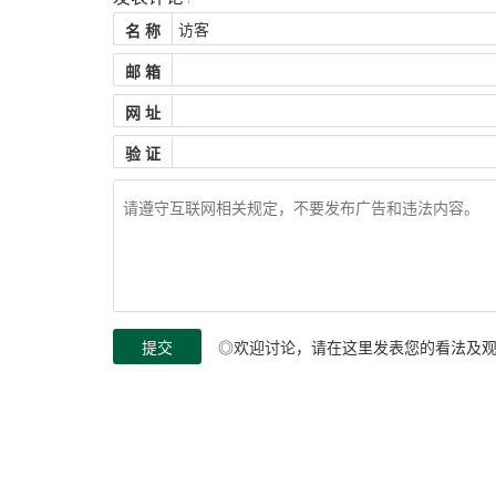
名 称
邮 箱
网 址
验 证
◎欢迎讨论，请在这里发表您的看法及