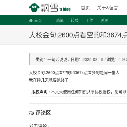
飘雪博客
首页
关于&留言
首页
随笔
转载
工作
说说
大校金句:2600点看空的和367
类别
：一句话说说 /
日期
：2025-08-19 /
浏览
：1167
大校金句:2600点看空的和3674点看多的是同一批人
我在挣几天就要跑路了
版权声明 :
本文未使用任何知识共享协议授权，您可以
评论区
发表评论
/