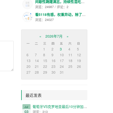
间歇性踌躇满志，持续性混吃等死
浏览：24987 / 评论：2
看5118有感，权重异动，除了大站就是色流了
浏览：24027
«
2026年7月
»
一
二
三
四
五
六
日
1
2
3
4
5
6
7
8
9
10
11
12
13
14
15
16
17
18
19
20
21
22
23
24
25
26
27
28
29
30
31
最近发表
葡萄牙VS克罗地亚最后10分钟加时给我看哭了
Jul
03
浏览：313