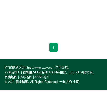
1
YY的随笔记录https://www.pxpx.cc |
自用导航
。
Z-BlogPHP
| 博客由Z-Blog驱动;
ThinkNo
主题。
LiLuoHost
服务器。
百度地图
|
谷歌地图
|
HTML地图
© 2021 飘雪博客. All Rights Reserved.
十年之约·虫洞