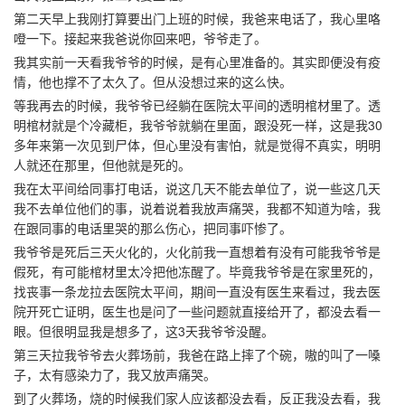
第二天早上我刚打算要出门上班的时候，我爸来电话了，我心里咯
噔一下。接起来我爸说你回来吧，爷爷走了。
我其实前一天看我爷爷的时候，是有心里准备的。其实即便没有疫
情，他也撑不了太久了。但从没想过来的这么快。
等我再去的时候，我爷爷已经躺在医院太平间的透明棺材里了。透
明棺材就是个冷藏柜，我爷爷就躺在里面，跟没死一样，这是我30
多年来第一次见到尸体，但心里没有害怕，就是觉得不真实，明明
人就还在那里，但他就是死的。
我在太平间给同事打电话，说这几天不能去单位了，说一些这几天
我不去单位他们的事，说着说着我放声痛哭，我都不知道为啥，我
在跟同事的电话里哭的那么伤心，把同事吓惨了。
我爷爷是死后三天火化的，火化前我一直想着有没有可能我爷爷是
假死，有可能棺材里太冷把他冻醒了。毕竟我爷爷是在家里死的，
找丧事一条龙拉去医院太平间，期间一直没有医生来看过，我去医
院开死亡证明，医生也是问了一些问题就直接给开了，都没去看一
眼。但很明显我是想多了，这3天我爷爷没醒。
第三天拉我爷爷去火葬场前，我爸在路上摔了个碗，嗷的叫了一嗓
子，太有感染力了，我又放声痛哭。
到了火葬场，烧的时候我们家人应该都没去看，反正我没去看，我