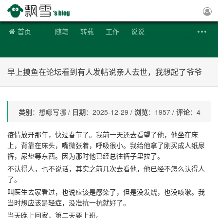
飘雪博客
首页
随笔
转载
工作
说说
早上摸鱼在论坛看到有人发帖说亲人去世，我想起了爷爷
类别
：想哪写哪 /
日期
：2025-12-29 /
浏览
：1957 /
评论
：4
疫情放开那年，快过春节了。我前一天还去看望了他，他坐在床
上，背靠在床头，嘴微张着，呼吸很小。我给他拿了刚买成人纸尿
裤，尿垫等东西。因为那时他已经总往裤子里拉了。
不认得人，也不说话，其实之前几次去看他，他已经不怎么认得人
了。
叫医生去家看过，也说应该是感染了，但是没发烧，也没咳嗽。我
当时想应该是轻症，没准抗一抗就好了。
当天晚上回家，第二天要上班。