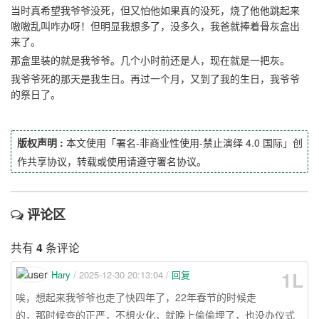
当时真希望我爷爷没死，但又怕他如果真的没死，烧了他他跳起来
嗷嗷乱叫咋办呀！但明显我想多了，没多久，我爸就捧着骨灰盒出
来了。
那盒里装的就是我爷爷。几个小时前还是人，现在就是一把灰。
我爷爷死的那天是我生日。再过一个月，又到了我的生日，我爷爷
的祭日了。
版权声明 :
本文使用「署名-非商业性使用-禁止演绎 4.0 国际」创
作共享协议，转载或使用请遵守署名协议。
评论区
共有
4
条评论
1L
Hary
/ 2025-12-30 20:13:04 /
回复
唉，想起来我爷爷也走了快四年了，22年春节的时候走
的，那时候查的正严，不想火化，就晚上偷偷埋了，也没办仪式