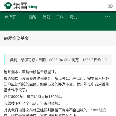
飘雪博客
首页
随笔
转载
工作
说说
房屋维修基金
类别
：想哪写哪 /
日期
：2026-04-29 /
浏览
：1366 /
评论
：0
屋顶漏水，申请维修基金修屋顶。
被告知楼下没有交过维修基金，所以等公示完以后，需要有人补齐
该户应该均摊的金额。如果没交的那家不交，就只能谁申请用维修
基金谁来交了。
总共8000多，每户均摊大概1300多。
我给楼下打了个电话，告诉他金额。
其实我打电话之前就已经预判到楼下肯定不会出钱的，10年前没
交，现在他不可能交，更何况屋顶不在他头上。