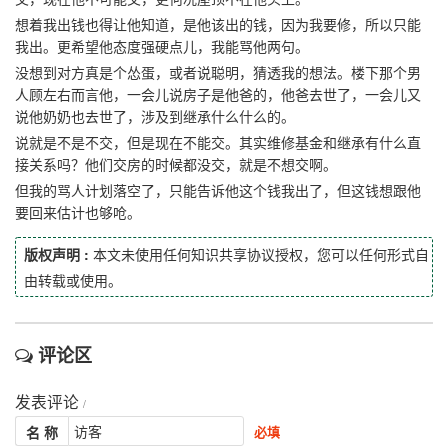
想着我出钱也得让他知道，是他该出的钱，因为我要修，所以只能
我出。更希望他态度强硬点儿，我能骂他两句。
没想到对方真是个怂蛋，或者说聪明，猜透我的想法。
楼下那个男
人顾左右而言他，一会儿说房子是他爸的，他爸去世了，一会儿又
说他奶奶也去世了，涉及到继承什么什么的。
说就是不是不交，但是现在不能交。其实维修基金和继承有什么直
接关系吗？他们交房的时候都没交，就是不想交啊。
但我的骂人计划落空了，只能告诉他这个钱我出了，但这钱想跟他
要回来估计也够呛。
版权声明 :
本文未使用任何知识共享协议授权，您可以任何形式自
由转载或使用。
评论区
发表评论
/
名 称
必填