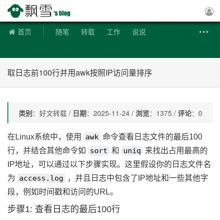
飘雪博客
首页
随笔
转载
工作
说说
取日志前100行并用awk按照IP访问量排序
类别
：好文转载 /
日期
：2025-11-24 /
浏览
：1375 /
评论
：0
在Linux系统中，使用
awk
命令查看日志文件的最后100
行，并结合其他命令如
sort
和
uniq
来找出占用最高的
IP地址，可以通过以下步骤实现。这里假设你的日志文件名
为
access.log
，并且日志中包含了IP地址和一些其他字
段，例如时间戳和访问的URL。
步骤1: 查看日志的最后100行