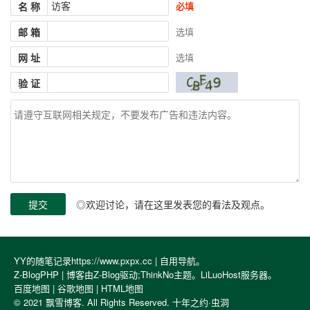
名 称
必填
邮 箱
选填
网 址
选填
验 证
◎欢迎讨论，请在这里发表您的看法及观点。
YY的随笔记录https://www.pxpx.cc |
自用导航
。
Z-BlogPHP
| 博客由Z-Blog驱动;
ThinkNo
主题。
LiLuoHost
服务器。
百度地图
|
谷歌地图
|
HTML地图
© 2021 飘雪博客. All Rights Reserved.
十年之约·虫洞