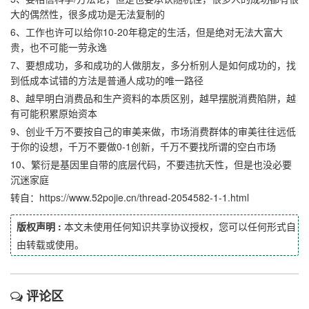
大的偶然性，很多成功是无法复制的
6、工作也许可以给你10-20年稳定的生活，但是绝对无法大富大
贵，也不可能一劳永逸
7、要想成功，多和成功的人做朋友，多分析别人是如何成功的，找
到低成本试错的方法是普通人成功的唯一路径
8、越早明白消费品和生产资料的本质区别，越早摆脱消费陷阱，越
有可能积累原始资本
9、创业千万不要按自己的审美来做，市场消费群体的审美往往远低
于你的设想，千万不要做0-1创新，千万不要找所谓的空白市场
10、繁衍是基因里自带的底层代码，不要违抗天性，但是也没必要
沉迷家庭
转自：https://www.52pojie.cn/thread-2054582-1-1.html
版权声明 :
本文未使用任何知识共享协议授权，您可以任何形式自
由转载或使用。
评论区