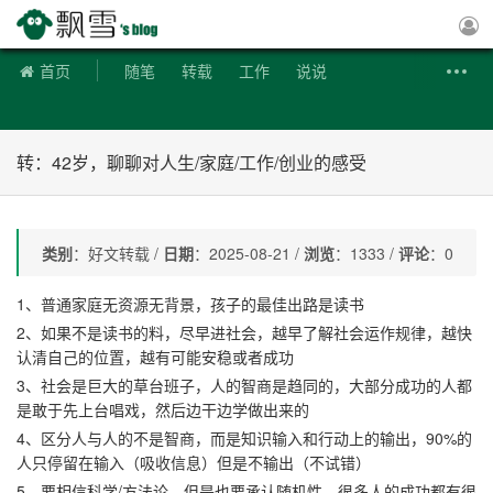
飘雪博客
首页
随笔
转载
工作
说说
转：42岁，聊聊对人生/家庭/工作/创业的感受
类别
：好文转载 /
日期
：2025-08-21 /
浏览
：1333 /
评论
：0
1、普通家庭无资源无背景，孩子的最佳出路是读书
2、如果不是读书的料，尽早进社会，越早了解社会运作规律，越快
认清自己的位置，越有可能安稳或者成功
3、社会是巨大的草台班子，人的智商是趋同的，大部分成功的人都
是敢于先上台唱戏，然后边干边学做出来的
4、区分人与人的不是智商，而是知识输入和行动上的输出，90%的
人只停留在输入（吸收信息）但是不输出（不试错）
5、要相信科学/方法论，但是也要承认随机性，很多人的成功都有很