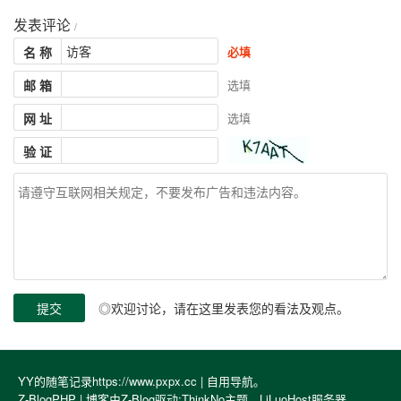
发表评论
/
名 称
必填
邮 箱
选填
网 址
选填
验 证
◎欢迎讨论，请在这里发表您的看法及观点。
YY的随笔记录https://www.pxpx.cc |
自用导航
。
Z-BlogPHP
| 博客由Z-Blog驱动;
ThinkNo
主题。
LiLuoHost
服务器。