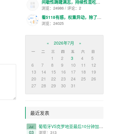
间歇性踌躇满志，持续性混吃等死
浏览：24986 / 评论：2
看5118有感，权重异动，除了大站就是色流了
浏览：24025
«
2026年7月
»
一
二
三
四
五
六
日
1
2
3
4
5
6
7
8
9
10
11
12
13
14
15
16
17
18
19
20
21
22
23
24
25
26
27
28
29
30
31
最近发表
葡萄牙VS克罗地亚最后10分钟加时给我看哭了
Jul
03
浏览：313