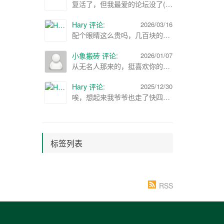
复活了，但我最爱的论坛没了(;´༎ຶД༎ຶ`)
Hary 评论
:
2026/03/16
配个眼睛这么贵吗，几百块的感觉都挺好了
小象搬砖 评论
:
2026/01/07
从无名人那来的，挺喜欢你的博客，可以加个友链吗? ：）
Hary 评论
:
2025/12/30
唉，想起来我爷爷也走了快四年了，22年春节的时候走的，那时候查的正严，不想火化，就晚上偷偷埋了，也没办仪式
标签列表
RSS