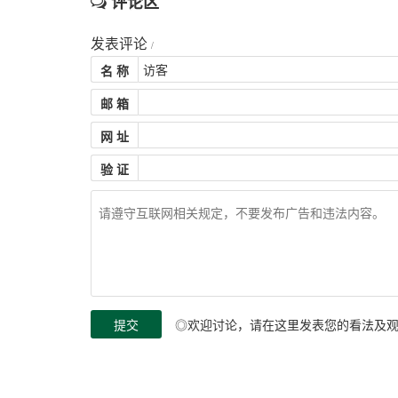
评论区
发表评论
/
名 称
邮 箱
网 址
验 证
◎欢迎讨论，请在这里发表您的看法及