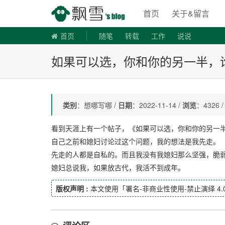
飘雪博客
首页
关于&留言
首页
随笔
转载
工作
说说
如果可以选，你和你的另一半，
类别
：想哪写哪 /
日期
：2022-11-14 /
浏览
：4326 
看到天涯上有一个帖子，《如果可以选，你和你的另一
自己之前和媳妇讨论过这个问题，我的想法是我先走。
先走的人都是自私的。而且我没有我媳妇那么坚强，脆
媳妇总说我，如果放古代，我活不到成年。
版权声明 :
本文使用「署名-非商业性使用-禁止演绎 4