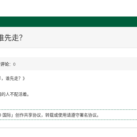
谁先走？
/
评论
：0
半，谁先走？》
弱的人不配活着。
.0 国际」创作共享协议，转载或使用请遵守署名协议。