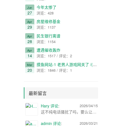
今年太惨了
Jun
27
浏览：428
房屋维修基金
Apr
29
浏览：1137
民生银行离谱
Apr
28
浏览：1154
遭遇催收轰炸
Apr
14
浏览：1517 / 评论：2
摸鱼网站-1 老男人游戏网关了 /(ㄒoㄒ)/~~
Mar
20
浏览：1846 / 评论：1
最新留言
Hary 评论
:
2026/04/15
这不纯电话骚扰了吗，要么让那个员工处理，要么报警处理
admin 评论
:
2026/03/21