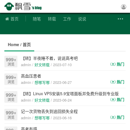
飘雪博客
首页
随笔
转载
工作
说说
Home / 首页
【转】半夜睡不着，说说高考吧
999+
热门
浏览
admin /
好文转载
/
2023-07-10
高血压患者
999+
热门
浏览
admin /
想哪写哪
/
2023-06-27
【转】Linux VPS安装5.9宝塔面板并免费升级到专业版
999+
热门
浏览
admin /
好文转载
/
2023-06-24
记一次货物丢失到追回损失全程
999+
热门
浏览
admin /
想哪写哪
/
2023-06-16
高考有感