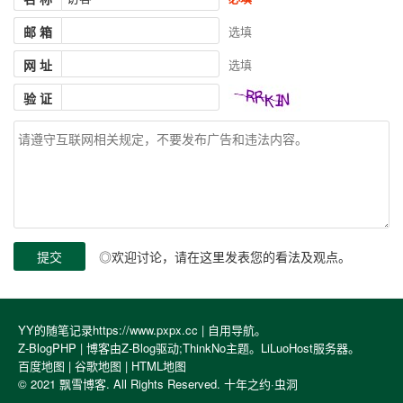
邮 箱
选填
网 址
选填
验 证
◎欢迎讨论，请在这里发表您的看法及观点。
YY的随笔记录https://www.pxpx.cc |
自用导航
。
Z-BlogPHP
| 博客由Z-Blog驱动;
ThinkNo
主题。
LiLuoHost
服务器。
百度地图
|
谷歌地图
|
HTML地图
© 2021 飘雪博客. All Rights Reserved.
十年之约·虫洞