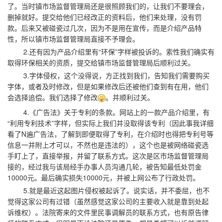
了。当时镇市场监督管理局还是很照顾我们的，让我们不要理会，
删掉就好。提交给他们已经改正的资料后，他们来处理，没有罚
款。后来又被碰瓷过几次，因为不是用在宣传，而是介绍产品特
性，所以镇市场监督管理局直接不予理会。
2.还有因为产品介绍里有“环保”字样被投诉的。索性我们确实有
取得环保相关的资质，提交给镇市场监督管理局后顺利过关。
3.字体侵权，这个没得说，方正找到我们，告知我们需要购买
字体，或者及时修改，但是如果修改后还被他们查到有在用，他们
会选择追偿。我们选择了修改
。并顺利过关。
4.《广告法》关于专利的条款。网站上的一款产品介绍里，有
“利用专利技术”字样，但实际上我们并没取得该专利（因此事我详细
看了N遍广告法，了解到即便取得了专利，在介绍时也得把专利号等
信息一并附上才可以，不然也是违法的），这个也是被网络碰瓷选
手盯上了，直接举报，并留了联系方式。这次是区市场监督管理局
接的，经过我与该局经手办事人员沟通几轮，被告知最低处罚金
10000元。最后确实损失10000元，并被上网公布了行政处罚。
5.就是最近这起图片侵权被起诉了。说实话，并不委屈，也不
觉得这家公司有过错（虽然感觉这家公司的主要收入就是靠到处起
诉维权）。法院寄来的文件里民事调解员的联系方式，也有原告律