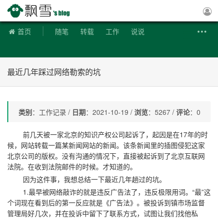
飘雪博客
首页
随笔
转载
工作
说说
最近几年踩过网络勒索的坑
类别
：工作记录 /
日期
：2021-10-19 /
浏览
：5267 /
评论
：0
前几天被一家北京的知识产权公司起诉了，起因是在17年的时
候，网站转载一篇某新闻网站的新闻。该条新闻里的插图侵犯这家
北京公司的版权。没有沟通的情况下，直接被起诉到了北京互联网
法院。在收到法院邮件的时候。才知道的。
因为这件事，我想总结一下最近几年趟过的坑。
1.最早被网络敲诈的就是违反广告法了，违反极限用词。“最”这
个词现在看到后的第一反应就是《广告法》。被投诉到镇市场监督
管理局好几次，并在投诉中留下了联系方式，试图让我们找他私