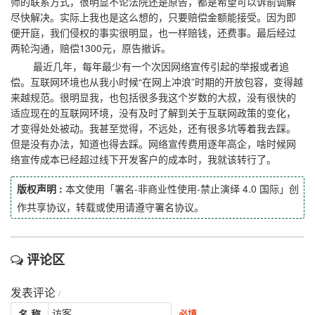
师的联系方式，很明显不论法院还是原告，都是希望可以诉前调解
尽快解决。实际上我也是这么想的，只要赔偿金额能接受。因为即
便开庭，我们侵权的事实很明显，也一样赔钱，还费事。最后经过
两轮沟通，赔偿1300元，原告撤诉。
最近几年，每年最少有一个次因网络宣传引起的举报或者追
偿。互联网环境也从我小时候“在网上冲浪”时期的开放包容，变得越
来越规范。很明显我，也包括很多我这个岁数的大叔，没有很快的
适应现在的互联网环境，没有及时了解到关于互联网政策的变化，
才变得处处被动。我甚至觉得，不远处，还有很多坑等着我去踩。
但是没有办法，知道也得去踩。网络宣传费用逐年高企，啥时候网
络宣传成本已经超过线下开发客户的成本时，我就该转行了。
版权声明 :
本文使用「署名-非商业性使用-禁止演绎 4.0 国际」创
作共享协议，转载或使用请遵守署名协议。
评论区
发表评论
/
名 称
必填